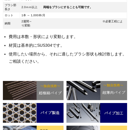
ブラシ部
2.0ｍｍ以上
両端をブラシにすることも可能です。
長さ
ロット
1本 ～ 1,000本/月
2週間～ ※必要工程によ
納期
り変動
費用は本数・形状により変動します。
材質は基本的にSUS304です。
使用したい場所から、それに適したブラシ形状も検討致します。
ご相談ください。