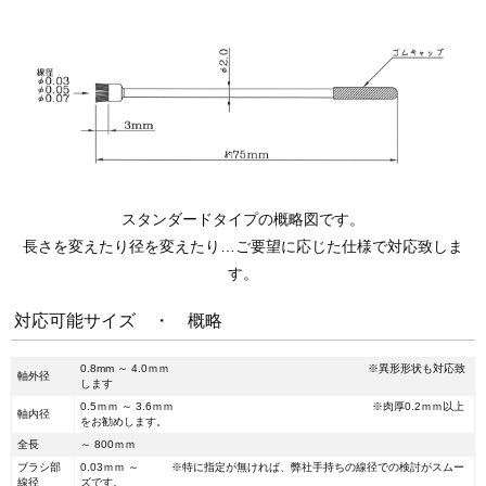
スタンダードタイプの概略図です。
長さを変えたり径を変えたり…ご要望に応じた仕様で対応致しま
す。
対応可能サイズ ・ 概略
0.8mm ～ 4.0ｍｍ ※異形形状も対応致
軸外径
します
0.5ｍｍ ～ 3.6ｍｍ ※肉厚0.2ｍｍ以上
軸内径
をお勧めします。
全長
～ 800ｍｍ
ブラシ部
0.03ｍｍ ～ ※特に指定が無ければ、弊社手持ちの線径での検討がスムー
線径
ズです。